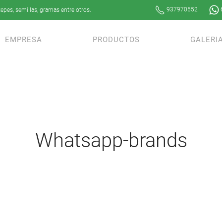
937970552
epes, semillas, gramas entre otros.
EMPRESA
PRODUCTOS
GALERI
whatsapp-brands