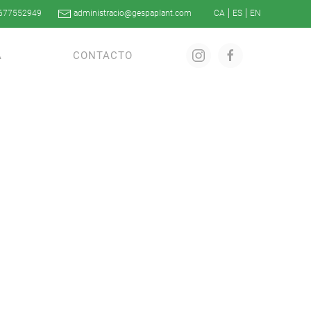
677552949
administracio@gespaplant.com
A
CONTACTO