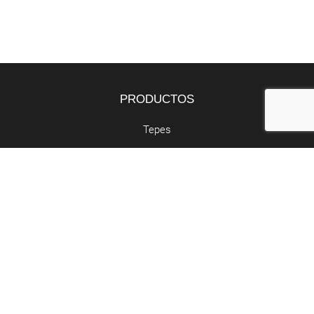
PRODUCTOS
Tepes
Bandejas
Semillas
SERVICIOS
Butano y propano
Retirada de poda
Abocador de poda