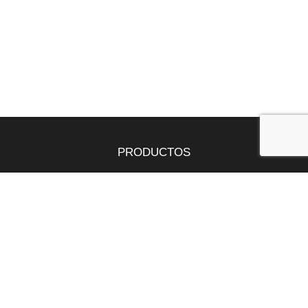
PRODUCTOS
Tepes
Bandejas
Semillas
SERVICIOS
Butano y propano