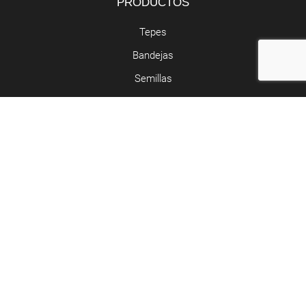
PRODUCTOS
Tepes
Bandejas
Semillas
SERVICIOS
Butano y propano
Retirada de poda
Abocador de poda
Contacto
Riera de Clarà, Nº 5 - Argentona
937 97 05 52 - 677 55 29 49