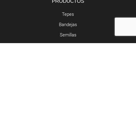
PRODUCTOS
Tepes
Bandejas
Semillas
SERVICIOS
Butano y propano
Retirada de poda
Abocador de poda
Contacto
Riera de Clarà, Nº 5 - Argentona
937 97 05 52 - 677 55 29 49