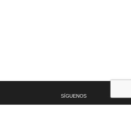
SÍGUENOS
gentona
9 49
nt.com