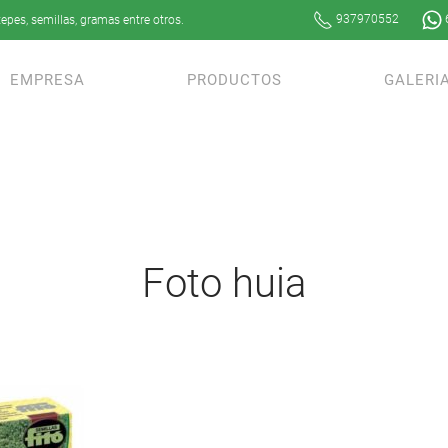
937970552
epes, semillas, gramas entre otros.
EMPRESA
PRODUCTOS
GALERI
Foto huia