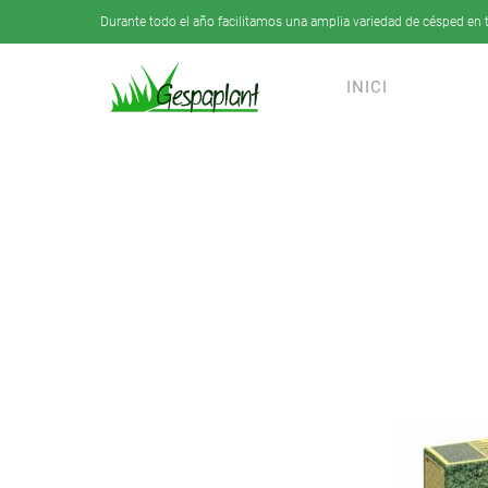
Durante todo el año facilitamos una amplia variedad de césped en t
Skip to main content
INICI