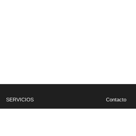
SERVICIOS
Contacto
Butano y propano
Riera de Clarà, Nº 5 - Ar
Retirada de poda
937 97 05 52 - 677 55 2
Abocador de poda
administracio@gespapla