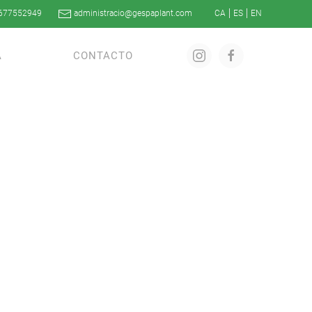
677552949
administracio@gespaplant.com
A
CONTACTO