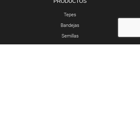
PRODUCTOS
Tepes
Bandejas
Semillas
SERVICIOS
Butano y propano
Retirada de poda
Abocador de poda
Contacto
Riera de Clarà, Nº 5 - Argentona
937 97 05 52 - 677 55 29 49