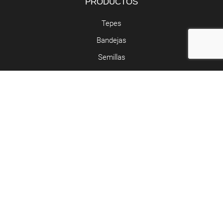
PRODUCTOS
Tepes
Bandejas
Semillas
SERVICIOS
Butano y propano
Retirada de poda
Abocador de poda
Contacto
Riera de Clarà, Nº 5 - Argentona
937 97 05 52 - 677 55 29 49