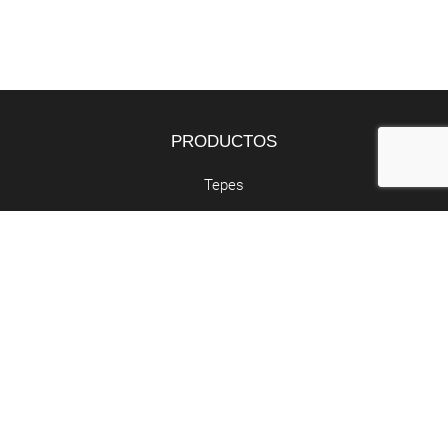
PRODUCTOS
Tepes
Bandejas
Semillas
SERVICIOS
Butano y propano
Retirada de poda
Abocador de poda