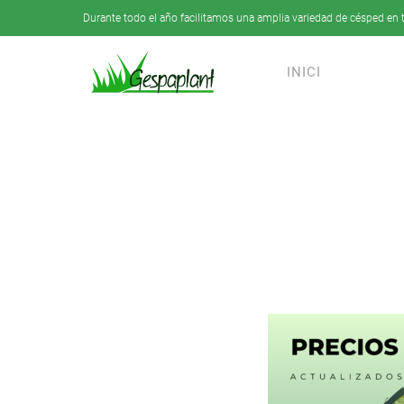
Durante todo el año facilitamos una amplia variedad de césped en t
Skip to main content
INICI