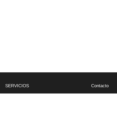
SERVICIOS
Contacto
Butano y propano
Riera de Clarà, Nº 5 - Ar
Retirada de poda
937 97 05 52 - 677 55 2
Abocador de poda
administracio@gespapla