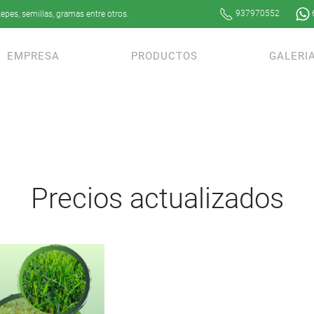
937970552
epes, semillas, gramas entre otros.
EMPRESA
PRODUCTOS
GALERI
Precios actualizados