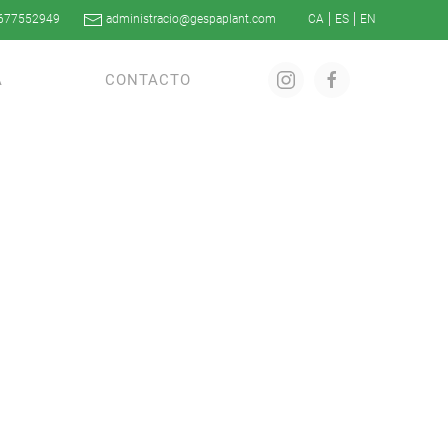
677552949
administracio@gespaplant.com
A
CONTACTO