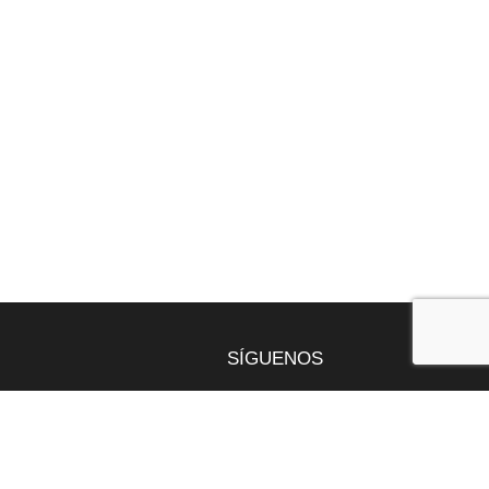
SÍGUENOS
gentona
9 49
nt.com