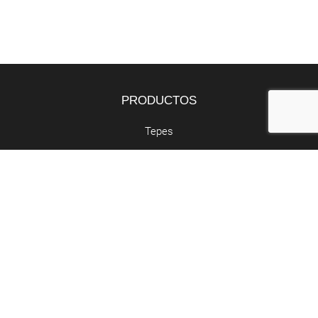
PRODUCTOS
Tepes
Bandejas
Semillas
SERVICIOS
Butano y propano
Retirada de poda
Abocador de poda