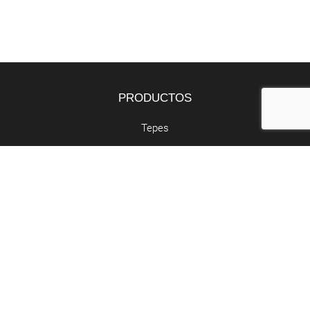
PRODUCTOS
Tepes
Bandejas
Semillas
SERVICIOS
Butano y propano
Retirada de poda
Abocador de poda