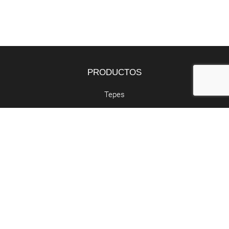
PRODUCTOS
Tepes
Bandejas
Semillas
SERVICIOS
Butano y propano
Retirada de poda
Abocador de poda