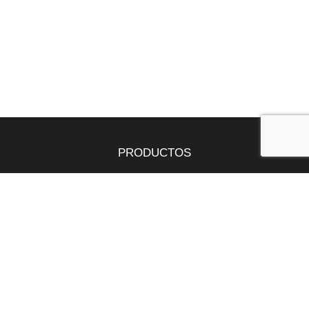
PRODUCTOS
Tepes
Bandejas
Semillas
SERVICIOS
Butano y propano