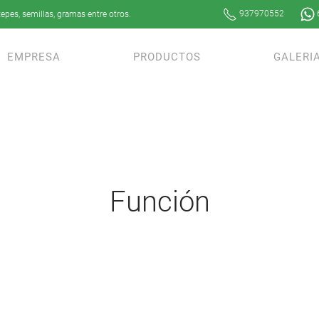
937970552
epes, semillas, gramas entre otros.
EMPRESA
PRODUCTOS
GALERI
Función