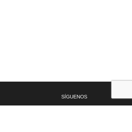
SÍGUENOS
gentona
9 49
nt.com