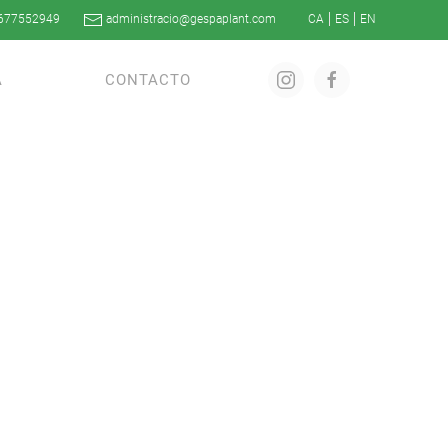
677552949
administracio@gespaplant.com
A
CONTACTO