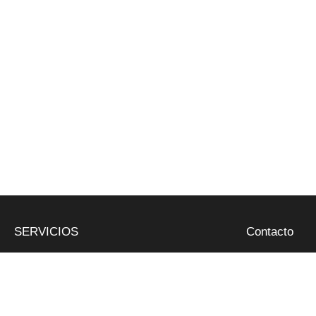
SERVICIOS
Contacto
Butano y propano
Riera de Clarà, Nº 5 - Ar
Retirada de poda
937 97 05 52 - 677 55 2
Abocador de poda
administracio@gespapla