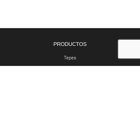
PRODUCTOS
Tepes
Bandejas
Semillas
SERVICIOS
Butano y propano
Retirada de poda
Abocador de poda