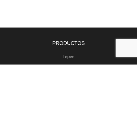
PRODUCTOS
Tepes
Bandejas
Semillas
SERVICIOS
Butano y propano
Retirada de poda
Abocador de poda