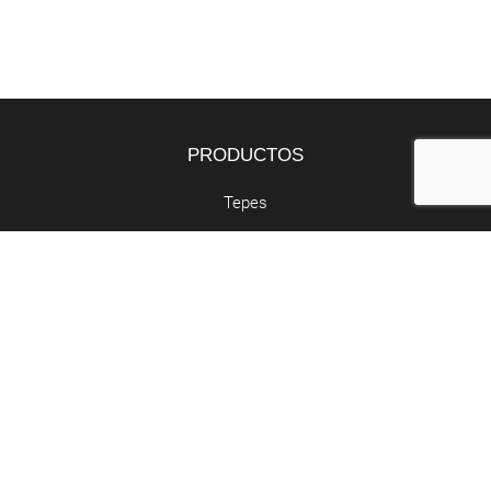
PRODUCTOS
Tepes
Bandejas
Semillas
SERVICIOS
Butano y propano
Retirada de poda
Abocador de poda