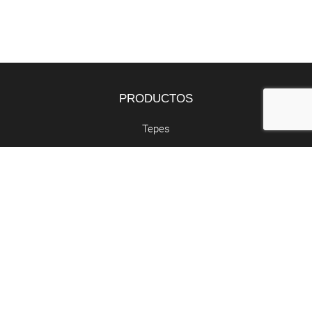
PRODUCTOS
Tepes
Bandejas
Semillas
SERVICIOS
Butano y propano
Retirada de poda
Abocador de poda