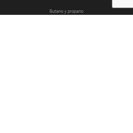
Butano y propano
Retirada de poda
Abocador de poda
Contacto
Riera de Clarà, Nº 5 - Argentona
937 97 05 52 - 677 55 29 49
administracio@gespaplant.com
SÍGUENOS