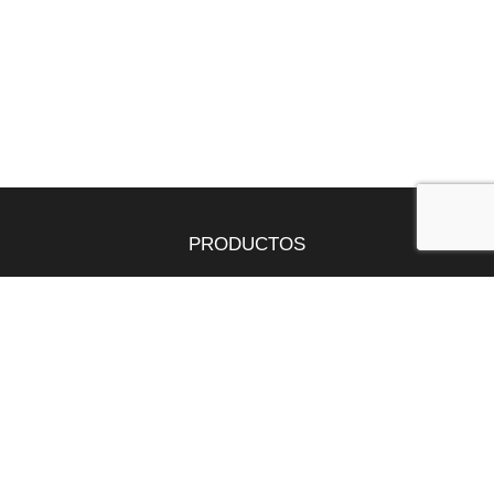
PRODUCTOS
Tepes
Bandejas
Semillas
SERVICIOS
Butano y propano