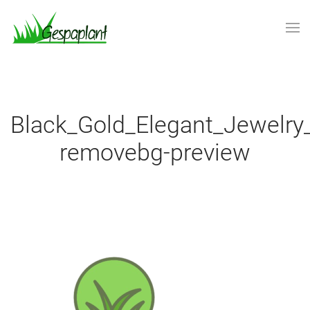
Skip to main content
Black_Gold_Elegant_Jewelry_Logo-
removebg-preview