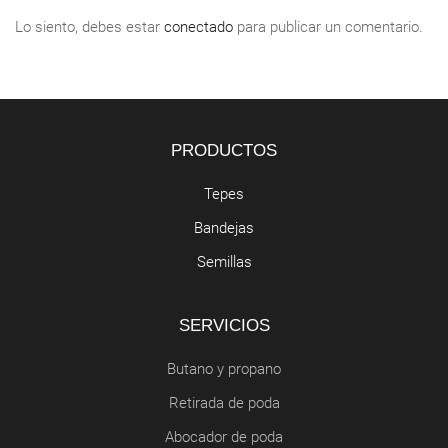
Lo siento, debes estar
conectado
para publicar un comentario.
PRODUCTOS
Tepes
Bandejas
Semillas
SERVICIOS
Butano y propano
Retirada de poda
Abocador de poda