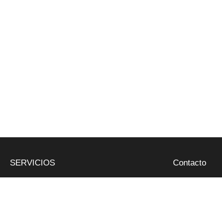
SERVICIOS
Contacto
Butano y propano
Riera de Clarà, Nº 5 - Ar
Retirada de poda
937 97 05 52 - 677 55 2
Abocador de poda
administracio@gespapla