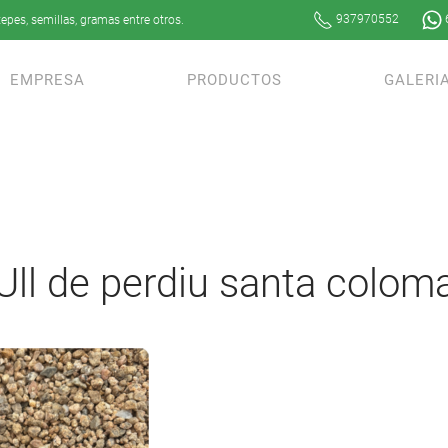
937970552
epes, semillas, gramas entre otros.
EMPRESA
PRODUCTOS
GALERI
Ull de perdiu santa colom