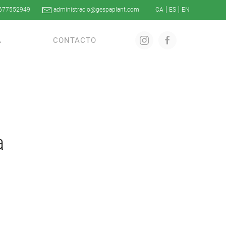
677552949
administracio@gespaplant.com
A
CONTACTO
a