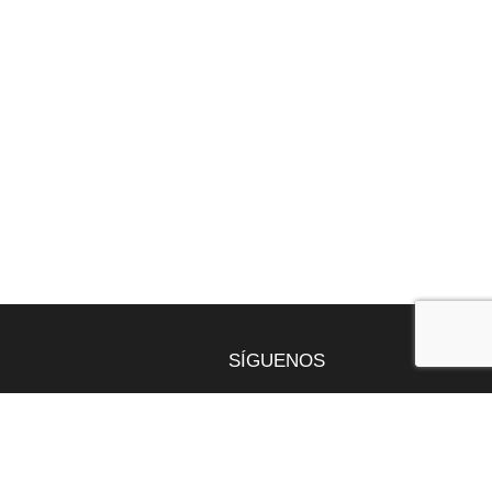
SÍGUENOS
gentona
9 49
nt.com