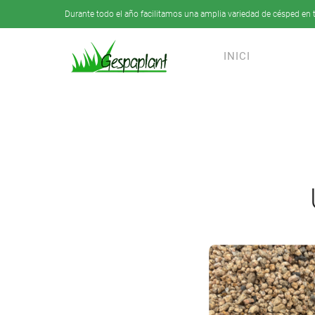
Durante todo el año facilitamos una amplia variedad de césped en t
Skip to main content
INICI