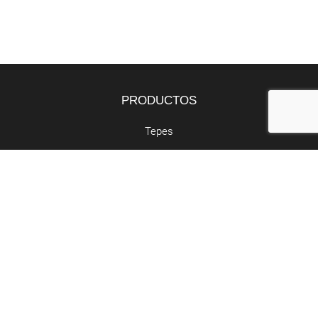
PRODUCTOS
Tepes
Bandejas
Semillas
SERVICIOS
Butano y propano
Retirada de poda
Abocador de poda