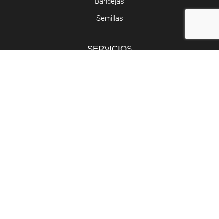
Bandejas
Semillas
SERVICIOS
Butano y propano
Retirada de poda
Abocador de poda
Contacto
Riera de Clarà, Nº 5 - Argentona
937 97 05 52 - 677 55 29 49
administracio@gespaplant.com