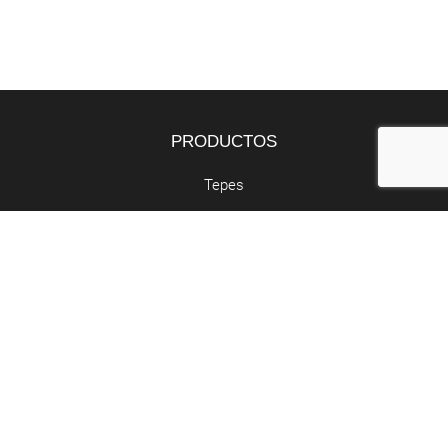
PRODUCTOS
Tepes
Bandejas
Semillas
SERVICIOS
Butano y propano
Retirada de poda
Abocador de poda