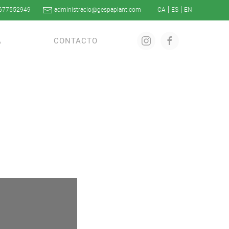
677552949
administracio@gespaplant.com
A
CONTACTO